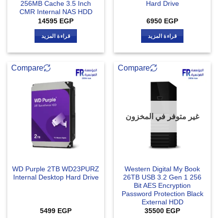
256MB Cache 3.5 Inch
Hard Drive
CMR Internal NAS HDD
14595
EGP
6950
EGP
قراءة المزيد
قراءة المزيد
Compare
Compare
غير متوفر في المخزون
WD Purple 2TB WD23PURZ
Western Digital My Book
Internal Desktop Hard Drive
26TB USB 3.2 Gen 1 256
Bit AES Encryption
Password Protection Black
External HDD
5499
EGP
35500
EGP