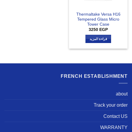
Thermaltake Versa H16
Tempered Glass Micro
Tower Case
3250
EGP
قراءة المزيد
FRENCH ESTABLISHMENT
about
Track your order
Contact US
WARRANTY