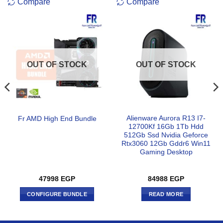
Compare
Compare
OUT OF STOCK
OUT OF STOCK
Alienware Aurora R13 I7-
Fr AMD High End Bundle
12700Kf 16Gb 1Tb Hdd
512Gb Ssd Nvidia Geforce
Rtx3060 12Gb Gddr6 Win11
Gaming Desktop
ent
47998
EGP
84988
EGP
e
CONFIGURE BUNDLE
READ MORE
0 EGP.