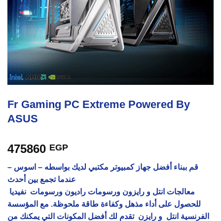
Fr Gaming PC Extreme Powered By
ASUS
475860
EGP
–
اسوس
قم ببناء أفضل جهاز كمبيوتر مكتبي لديك بواسطه –
عندما تجمع بين أحدث
معالجات
انتل
و
رايزون
ورسومات
راديون
ورسومات
نفيديا
للحصول على أداء مذهل وكفاءة طاقة ملحوظة. مع المؤسسة
الفرنسية
انتل
و
رايزن
تقدم لك أفضل المكونات التي يمكنك من