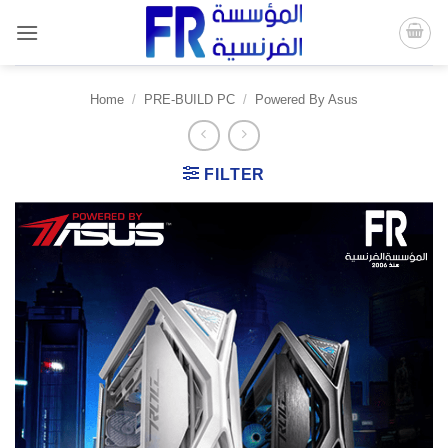
Skip
to
content
Home
/
PRE-BUILD PC
/
Powered By Asus
FILTER