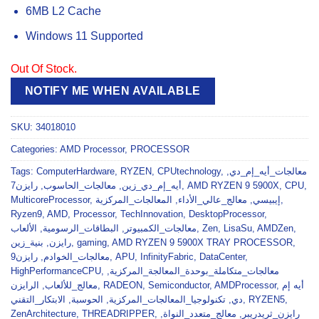
6MB L2 Cache
Windows 11 Supported
Out Of Stock.
NOTIFY ME WHEN AVAILABLE
SKU:
34018010
Categories:
AMD Processor
,
PROCESSOR
Tags:
ComputerHardware
,
RYZEN
,
CPUtechnology
,
,
معالجات_أيه_إم_دي
رايزن7
,
معالجات_الحاسوب
,
أيه_إم_دي_زين
,
AMD RYZEN 9 5900X
,
CPU
,
MulticoreProcessor
,
المعالجات_المركزية
,
معالج_عالي_الأداء
,
إيبيسي
,
Ryzen9
,
AMD
,
Processor
,
TechInnovation
,
DesktopProcessor
,
الألعاب
,
البطاقات_الرسومية
,
معالجات_الكمبيوتر
,
Zen
,
LisaSu
,
AMDZen
,
بنية_زين
,
رايزن
,
gaming
,
AMD RYZEN 9 5900X TRAY PROCESSOR
,
رايزن9
,
معالجات_الخوادم
,
APU
,
InfinityFabric
,
DataCenter
,
HighPerformanceCPU
,
,
معالجات_متكاملة_بوحدة_المعالجة_المركزية
الرايزن
,
معالج_للألعاب
,
RADEON
,
Semiconductor
,
AMDProcessor
,
أيه إم
الابتكار_التقني
,
الحوسبة
,
تكنولوجيا_المعالجات_المركزية
,
دي
,
RYZEN5
,
ZenArchitecture
,
THREADRIPPER
,
,
معالج_متعدد_النواة
,
رايزن_ثريدريبر